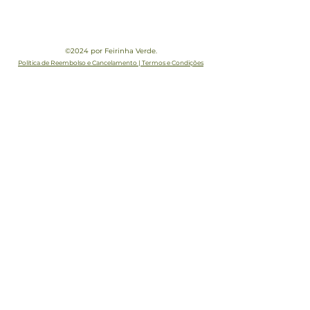
©2024 por Feirinha Verde.
Política de Reembolso e Cancelamento | Termos e Condições